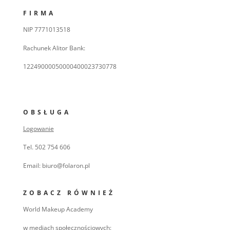
FIRMA
NIP 7771013518
Rachunek Alitor Bank:
12249000050000400023730778
OBSŁUGA
Logowanie
Tel. 502 754 606
Email: biuro@folaron.pl
ZOBACZ RÓWNIEŻ
World Makeup Academy
w mediach społecznościowych: